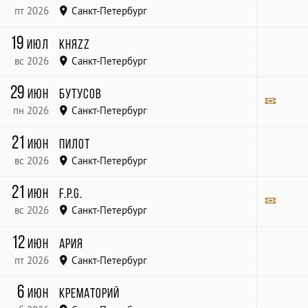
пт 2026
Санкт-Петербург
19
июл
КняZz
вс 2026
Санкт-Петербург
Ледовый Дворец
29
июн
Бутусов
пн 2026
Санкт-Петербург
Roof Place
Билет
21
июн
Пилот
вс 2026
Санкт-Петербург
Крыша ROOF Place
21
июн
F.P.G.
вс 2026
Санкт-Петербург
МУЗ ПОРТ
Билет
12
июн
Ария
пт 2026
Санкт-Петербург
СК Юбилейный
6
июн
Крематорий