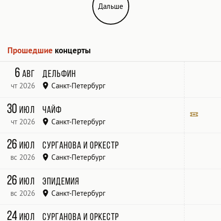
Дальше
Прошедшие
концерты
6
авг
Дельфин
чт 2026
Санкт-Петербург
30
июл
Чайф
чт 2026
Санкт-Петербург
Билет
26
июл
Сурганова и Оркестр
вс 2026
Санкт-Петербург
26
июл
Эпидемия
вс 2026
Санкт-Петербург
Петербург - «Муз Порт»
24
июл
Сурганова и Оркестр