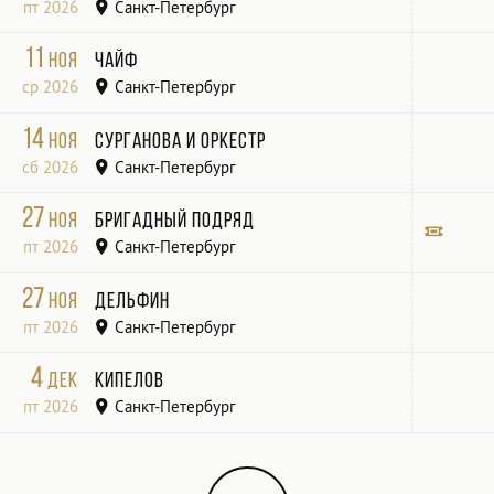
пт 2026
Санкт-Петербург
КЛУБ «РАССВЕТ»
11
ноя
Чайф
ср 2026
Санкт-Петербург
14
ноя
Сурганова и Оркестр
сб 2026
Санкт-Петербург
27
ноя
Бригадный подряд
пт 2026
Санкт-Петербург
@JAGGER
Билет
27
ноя
Дельфин
пт 2026
Санкт-Петербург
А2
4
дек
Кипелов
пт 2026
Санкт-Петербург
Юбилейный