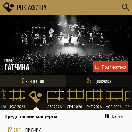
Рок Афиша
Город
Гатчина
0
2
Концертов
Подписчика
026
ИЮЛ 2026
АВГ 2026
СЕН 2026
ОКТ 2026
НОЯ 2026
ДЕК
Предстоящие концерты
Карта
12
авг
Пикник