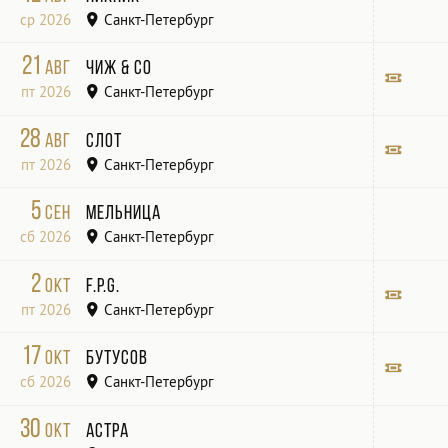
ср 2026
Санкт-Петербург
Roof Place19:00
21
авг
Чиж & Co
пт 2026
Санкт-Петербург
Флагшток
Билет
28
авг
Слот
пт 2026
Санкт-Петербург
САНКТ-ПЕТЕРБУРГ | Roof Place
Билет
5
сен
Мельница
сб 2026
Санкт-Петербург
клуб «Космонавт»
2
окт
F.P.G.
пт 2026
Санкт-Петербург
«КОСМОНАВТ»
Билет
17
окт
Бутусов
сб 2026
Санкт-Петербург
БКЗ «Октябрьский»
Билет
30
окт
Астра