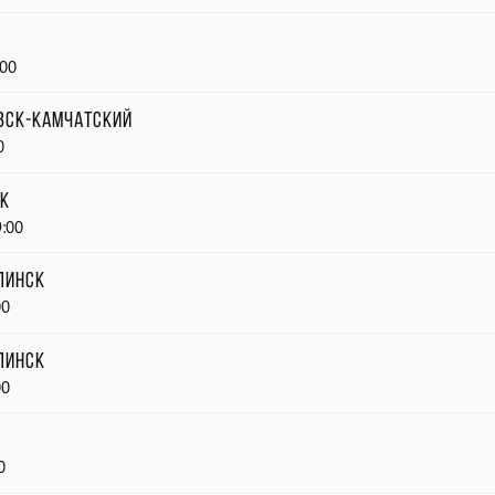
00
вск-Камчатский
0
ок
:00
линск
00
линск
00
0