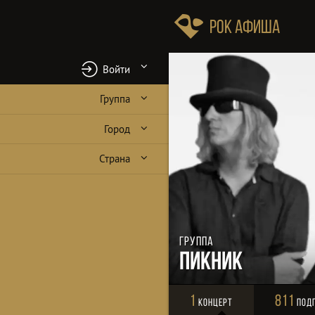
Рок Афиша
Войти
Группа
Город
Страна
Группа
Пикник
1
811
Концерт
Под