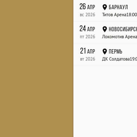
26
апр
Барнаул
вс 2026
Титов Арена18:00
24
апр
Новосибирс
пт 2026
Локомотив Арена
21
апр
Пермь
вт 2026
ДК Солдатова19: