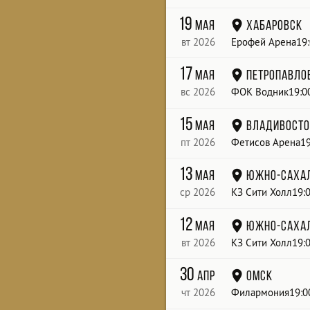
19
мая
Хабаровск
вт 2026
Ерофей Арена19:
17
мая
Петропавло
вс 2026
ФОК Водник19:0
15
мая
Владивост
пт 2026
Фетисов Арена19
13
мая
Южно-Саха
ср 2026
КЗ Сити Холл19:
12
мая
Южно-Саха
вт 2026
КЗ Сити Холл19:
30
апр
Омск
чт 2026
Филармония19:0