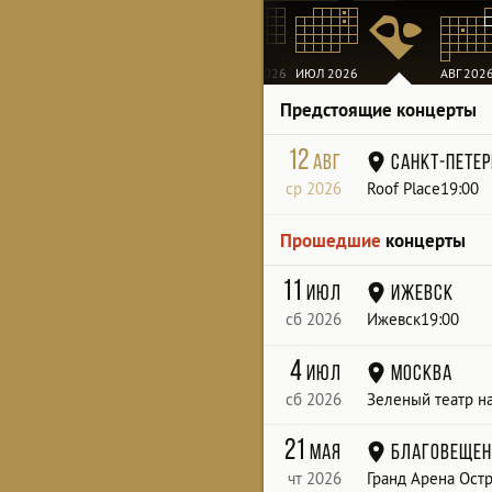
МАР 2026
АПР 2026
МАЙ 2026
ИЮН 2026
ИЮЛ 2026
АВГ 202
Предстоящие концерты
12
авг
Санкт-Петер
ср 2026
Roof Place19:00
Прошедшие
концерты
11
июл
Ижевск
сб 2026
Ижевск19:00
4
июл
Москва
сб 2026
Зеленый театр н
21
мая
Благовещен
чт 2026
Гранд Арена Ост