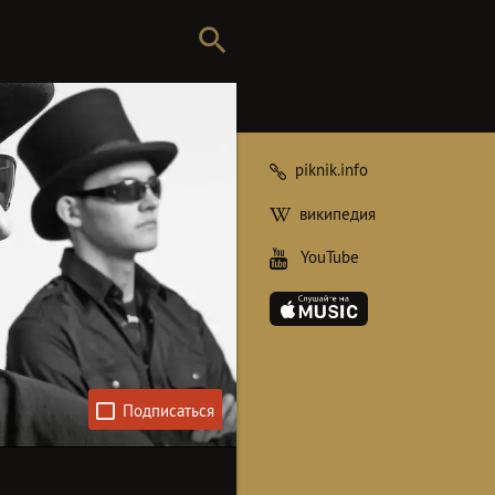
piknik.info
википедия
YouTube