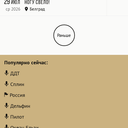
29
июл
Ногу свело!
ср 2026
Белград
Zappa Barka
Раньше
Популярно сейчас:
ДДТ
Сплин
Россия
Дельфин
Пилот
Океан Ельзи