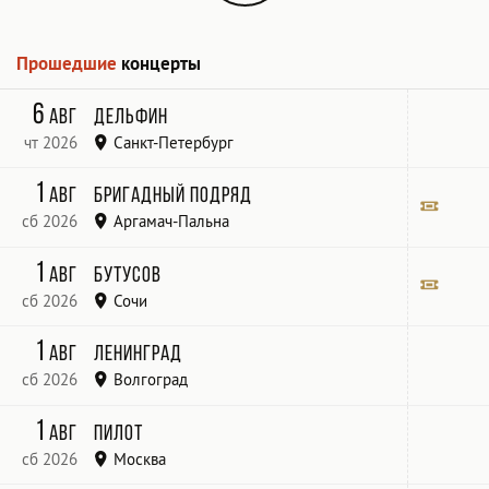
Прошедшие
концерты
6
авг
Дельфин
чт 2026
Санкт-Петербург
1
авг
Бригадный подряд
сб 2026
Аргамач-Пальна
@Елецкий сельсовет, Аргамач-Пальна
Билет
1
авг
Бутусов
сб 2026
Сочи
КЗ «Фестивальный»
Билет
1
авг
Ленинград
сб 2026
Волгоград
«Волгоград Арена»
1
авг
Пилот
сб 2026
Москва