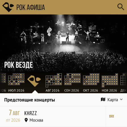
Рок Афиша
Рок везде
026
ИЮЛ 2026
АВГ 2026
СЕН 2026
ОКТ 2026
НОЯ 2026
ДЕК
Предстоящие концерты
Карта
7
авг
КняZz
пт 2026
Москва