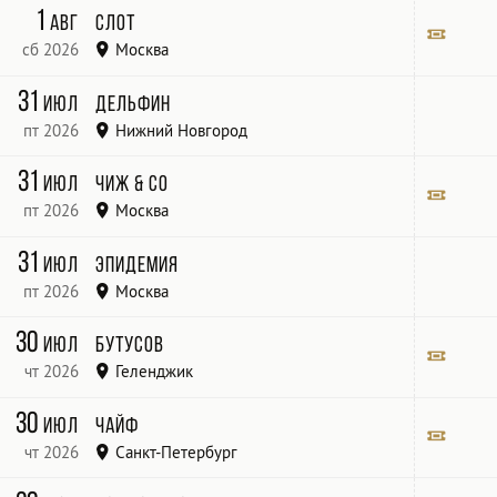
Территория
1
авг
Слот
сб 2026
Москва
МОСКВА | Gipsy
Билет
31
июл
Дельфин
пт 2026
Нижний Новгород
Ракушка
31
июл
Чиж & Co
пт 2026
Москва
Яхт-клуб &amp; ресторан "Shore House"
Билет
31
июл
Эпидемия
пт 2026
Москва
«ЦСКА»
30
июл
Бутусов
чт 2026
Геленджик
«Геленджик Арена»
Билет
30
июл
Чайф
чт 2026
Санкт-Петербург
Билет