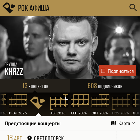
Рок Афиша
Группа
КняZz
13
608
Концертов
Подписчиков
026
ИЮЛ 2026
АВГ 2026
СЕН 2026
ОКТ 2026
НОЯ 2026
ДЕК
Предстоящие концерты
Карта
18
авг
Светлогорск