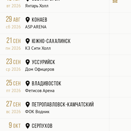
вт 2026
Янтарь Холл
Билет
29
авг
Конаев
сб 2026
ASP ARENA
21
сен
Южно-Сахалинск
пн 2026
КЗ Сити Холл
23
сен
Уссурийск
ср 2026
Дом Офицеров
25
сен
Владивосток
пт 2026
Фетисов Арена
27
сен
Петропавловск-Камчатский
вс 2026
ФОК Водник
9
окт
Серпухов