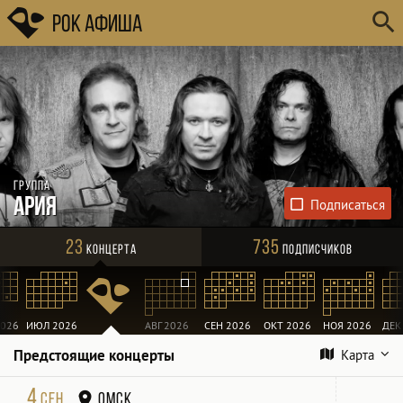
Рок Афиша
Группа
Ария
23
735
Концерта
Подписчиков
026
ИЮЛ 2026
АВГ 2026
СЕН 2026
ОКТ 2026
НОЯ 2026
ДЕК
Предстоящие концерты
Карта
4
сен
Омск