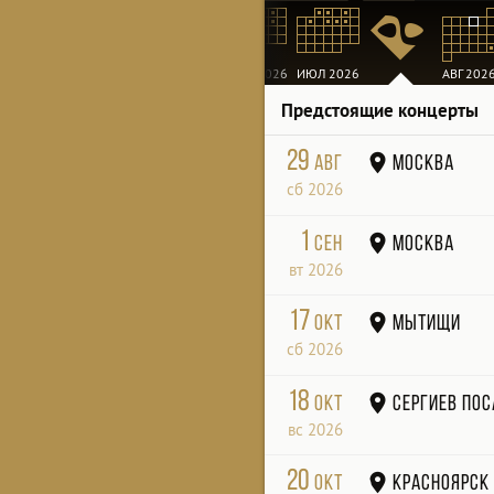
МАР 2026
АПР 2026
МАЙ 2026
ИЮН 2026
ИЮЛ 2026
АВГ 202
Предстоящие концерты
29
авг
Москва
сб 2026
1
сен
Москва
вт 2026
17
окт
Мытищи
сб 2026
18
окт
Сергиев По
вс 2026
20
окт
Красноярск