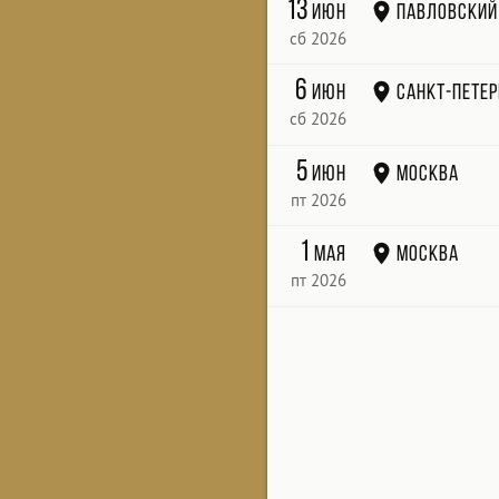
13
июн
Павловский
сб 2026
6
июн
Санкт-Петер
сб 2026
5
июн
Москва
пт 2026
1
мая
Москва
пт 2026