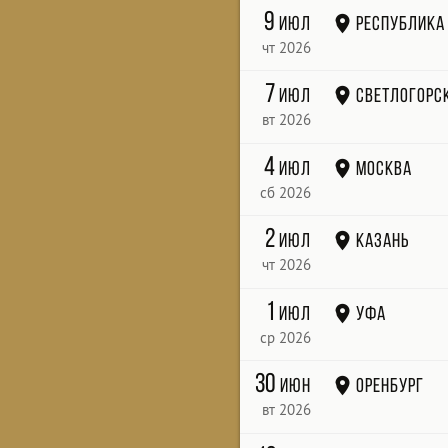
9
июл
республика
чт 2026
7
июл
Светлогорс
вт 2026
4
июл
Москва
сб 2026
2
июл
Казань
чт 2026
1
июл
Уфа
ср 2026
30
июн
Оренбург
вт 2026