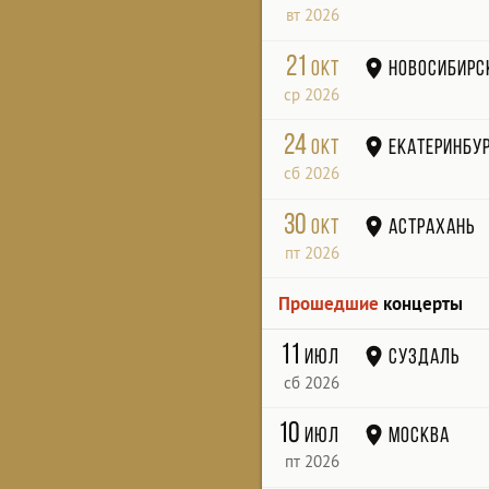
вт 2026
21
окт
Новосибирс
ср 2026
24
окт
Екатеринбу
сб 2026
30
окт
Астрахань
пт 2026
Прошедшие
концерты
11
июл
Суздаль
сб 2026
10
июл
Москва
пт 2026