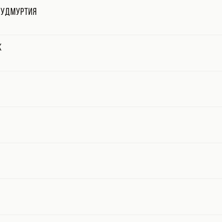
 Удмуртия
к