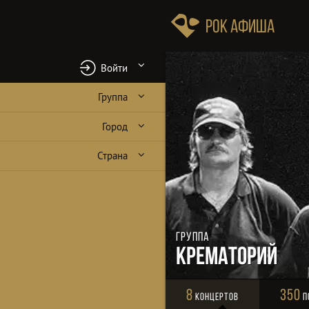
Рок Афиша
Войти
Группа
Город
Страна
Группа
Крематорий
8
350
Концертов
П