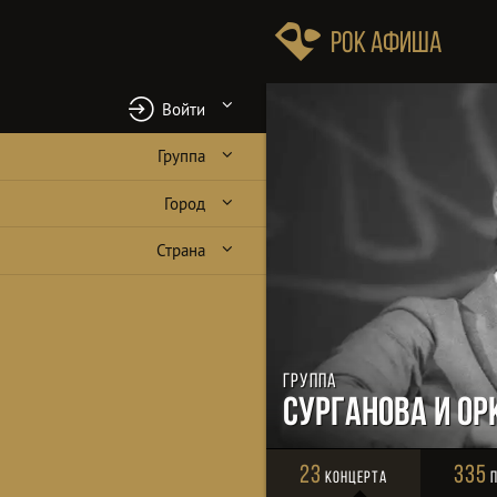
Рок Афиша
Войти
Группа
Город
Страна
Группа
Сурганова и Ор
23
335
Концерта