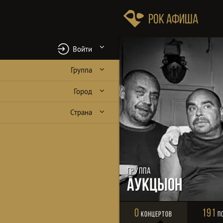
Рок Афиша
Войти
Группа
Город
Страна
Группа
АукцЫон
0
191
Концертов
П