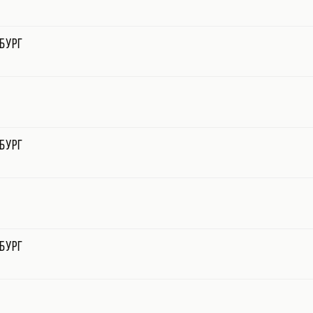
бург
бург
бург