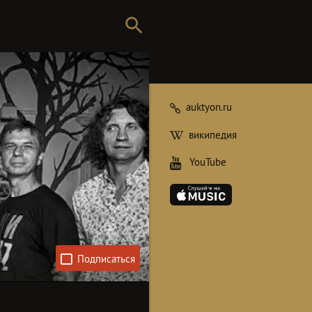
auktyon.ru
википедия
YouTube