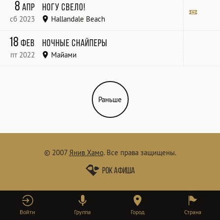
JAMES L. KNIGHT CENTER
Билет
8
апр
Ногу свело!
сб 2023
Hallandale Beach
Sport of Kings
Билет
18
фев
Ночные Снайперы
пт 2022
Майами
Gulfstream Park
Раньше
© 2007
Янив Хамо
.
Все права защищены.
Рок афиша
Войти
Группа
Город
Страна