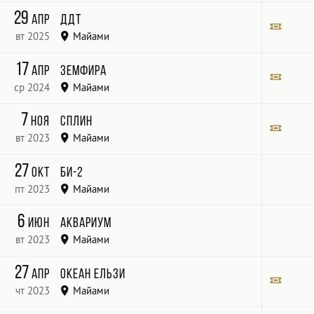
Sport of Kings Club
Билет
29
апр
ДДТ
вт 2025
Майами
James L. Knight Center -
Билет
17
апр
Земфира
ср 2024
Майами
The Fillmore Miami Beachat the Jackie Gleason
Билет
7
ноя
Сплин
Theatre
вт 2023
Майами
Sport of Kings Club at Gulfstream Casino
Билет
27
окт
Би-2
пт 2023
Майами
Sport of Kings
6
июн
Аквариум
вт 2023
Майами
Gulfstream Casino
27
апр
Океан Ельзи
чт 2023
Майами