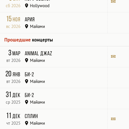
сб 2026
Hollywood
Wave Restaurant
Билет
15
ноя
Ария
вс 2026
Майами
Sport of Kings
Прошедшие
концерты
3
мар
Animal ДжаZ
вт 2026
Майами
Wave
Билет
20
янв
Би-2
вт 2026
Майами
Sport of Kings
31
дек
Би-2
ср 2025
Майами
Sport of Kings Club
11
дек
Сплин
чт 2025
Майами