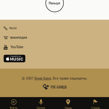
Раньше
ns.ru
википедия
YouTube
© 2007
Янив Хамо
.
Все права защищены.
Рок афиша
Войти
Группа
Город
Страна