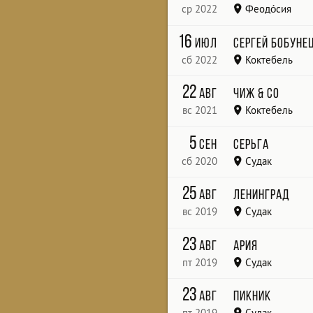
ср 2022
Феодо́сия
КЗ Звёздный
16
июл
Сергей Бобуне
сб 2022
Коктебель
КоктебельФестиваль «Море 
22
авг
Чиж & Co
вс 2021
Коктебель
"Koktebel Jazz Party"
5
сен
СерьГа
сб 2020
Судак
25
авг
Ленинград
вс 2019
Судак
Таврида-АРТ
23
авг
Ария
пт 2019
Судак
"ТАВРИДА - АРТ"
23
авг
Пикник
пт 2019
Судак