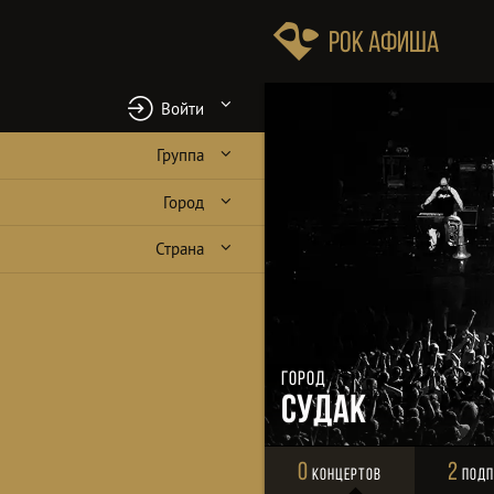
Рок Афиша
Войти
Группа
Город
Страна
Город
Судак
0
2
Концертов
Подп