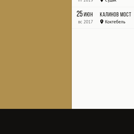
Бухта Капсель
25
июн
Калинов Мост
вс 2017
Коктебель
СурьяФест