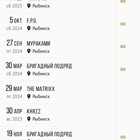
сб 2025
Рыбинск
ДК Авиатор
Билет
5
окт
F.P.G.
сб 2024
Рыбинск
«ПЕРЕКРЁСТОК»
Билет
27
сен
Мураками
пт 2024
Рыбинск
перекрёсток
Билет
30
мар
Бригадный подряд
сб 2024
Рыбинск
@Перекресток
Билет
29
мар
The MATRIXX
пт 2024
Рыбинск
30
апр
КняZz
вс 2023
Рыбинск
ДК Вымпел
19
ноя
Бригадный подряд