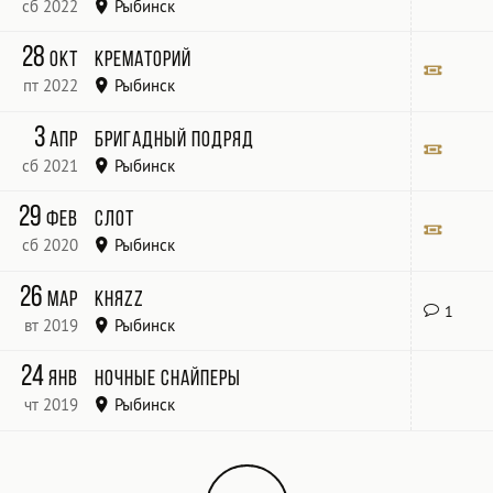
сб 2022
Рыбинск
@Перекресток
Билет
28
окт
Крематорий
пт 2022
Рыбинск
Билет
3
апр
Бригадный подряд
сб 2021
Рыбинск
Билет
29
фев
Слот
сб 2020
Рыбинск
Билет
26
мар
КняZz
1
вт 2019
Рыбинск
Mill
24
янв
Ночные Снайперы
чт 2019
Рыбинск
ДК «Авиатор»