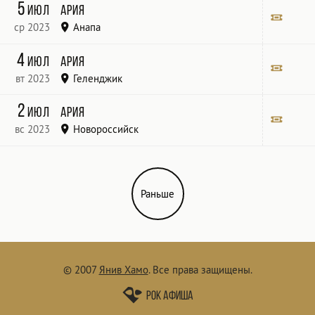
Летняя Эстрада
5
июл
Ария
ср 2023
Анапа
Летняя эстрада
Билет
4
июл
Ария
вт 2023
Геленджик
Метрополь
Билет
2
июл
Ария
вс 2023
Новороссийск
Мультиформатная площадка Ангар
Билет
Раньше
© 2007
Янив Хамо
.
Все права защищены.
Рок афиша