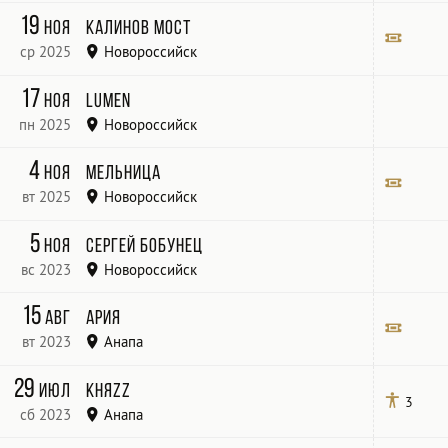
Летняя Эстрада
19
ноя
Калинов Мост
ср 2025
Новороссийск
Билет
17
ноя
Lumen
пн 2025
Новороссийск
Гортеатр
4
ноя
Мельница
вт 2025
Новороссийск
Городской театр
Билет
5
ноя
Сергей Бобунец
вс 2023
Новороссийск
Новороссийск Фестиваль «Хамса Фест»
15
авг
Ария
вт 2023
Анапа
Летняя эстрада
Билет
29
июл
КняZz
3
сб 2023
Анапа