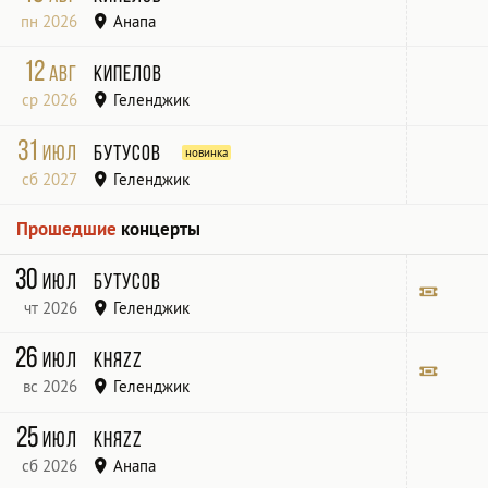
пн 2026
Анапа
КЗ Летняя Эстрада, Анапа, ул. Горького, 1Д
12
авг
Кипелов
ср 2026
Геленджик
Геленджик Арена, Геленджик, Геленджикский просп., 171
31
июл
Бутусов
сб 2027
Геленджик
«Геленджик Арена»
Прошедшие
концерты
30
июл
Бутусов
чт 2026
Геленджик
«Геленджик Арена»
Билет
26
июл
КняZz
вс 2026
Геленджик
Геленджик Арена
Билет
25
июл
КняZz
сб 2026
Анапа