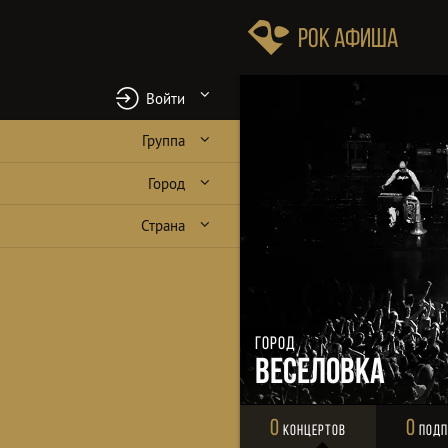
Рок Афиша
Войти
Группа
Город
Страна
Город
Веселовка
0
0
Концертов
Подп