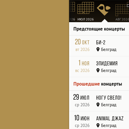
МАР 2026
АПР 2026
МАЙ 2026
ИЮН 2026
ИЮЛ 2026
АВГ 202
Предстоящие концерты
20
окт
Би-2
вт 2026
Белград
Hangar
1
ноя
Эпидемия
вс 2026
Белград
«Zappa Barka»
Прошедшие
концерты
29
июл
Ногу свело!
ср 2026
Белград
Zappa Barka
10
июн
Animal ДжаZ
ср 2026
Белград