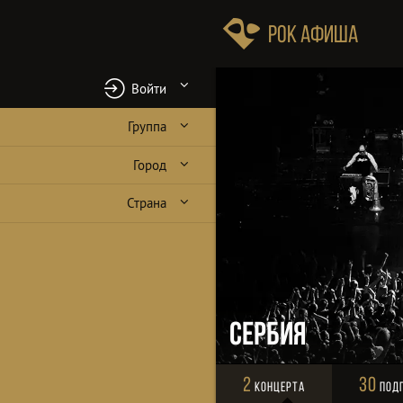
Рок Афиша
Войти
Группа
Город
Страна
Сербия
2
30
Концерта
Под