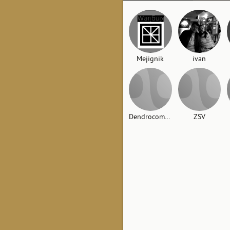
Mejignik
ivan
Dendrocometes
ZSV