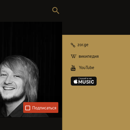
zor.ge
википедия
YouTube