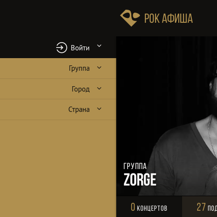
Рок Афиша
Войти
Группа
Город
Страна
Группа
Zorge
0
27
Концертов
По