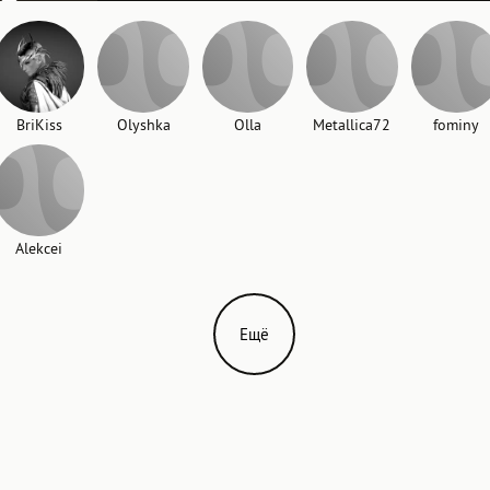
BriKiss
Olyshka
Olla
Metallica72
fominy
Alekcei
Ещё