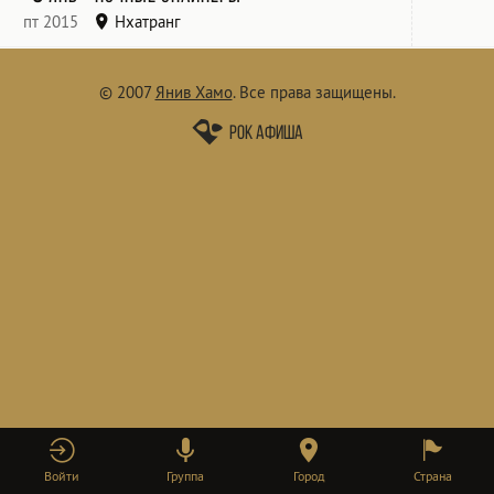
пт 2015
Нхатранг
© 2007
Янив Хамо
.
Все права защищены.
Рок афиша
Войти
Группа
Город
Страна