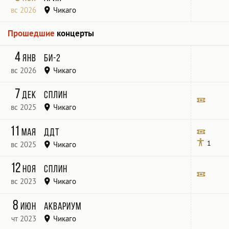
вс 2026
Чикаго
Joe’s Live Rosemont
Прошедшие
концерты
4
янв
Би-2
вс 2026
Чикаго
Joe's Live
7
дек
Сплин
вс 2025
Чикаго
Joe’s Live
Билет
11
мая
ДДТ
1
вс 2025
Чикаго
Joe's Live -
Билет
12
ноя
Сплин
вс 2023
Чикаго
Joe's Live
Билет
8
июн
Аквариум
чт 2023
Чикаго