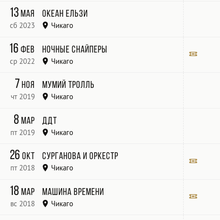
Park West Chicago
13
мая
Океан Ельзи
сб 2023
Чикаго
THE RIVIERA THEATER
16
фев
Ночные Снайперы
ср 2022
Чикаго
Park West
Билет
7
ноя
Мумий Тролль
чт 2019
Чикаго
House of Blues
8
мар
ДДТ
пт 2019
Чикаго
26
окт
Сурганова и Оркестр
пт 2018
Чикаго
Билет
18
мар
Машина времени
вс 2018
Чикаго