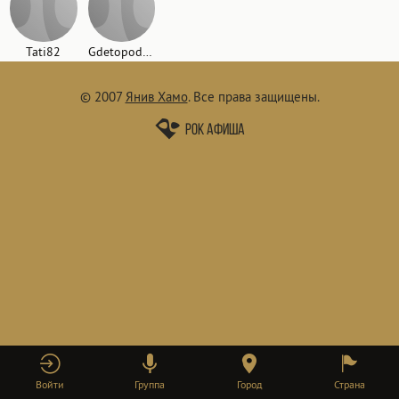
Tati82
Gdetopodberlinom
© 2007
Янив Хамо
.
Все права защищены.
Рок афиша
Войти
Группа
Город
Страна