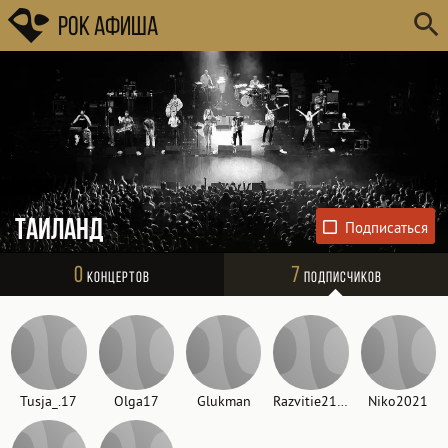
Рок Афиша
Таиланд
0
7
Концертов
Подписчиков
Tusja_.17
Olga17
Glukman
Razvitie2100
Niko2021