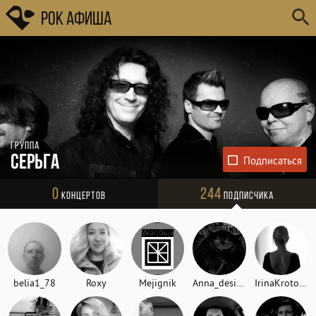
Рок Афиша
Группа
СерьГа
0
244
Концертов
Подписчика
belia1_78
Roxy
Mejignik
Anna_design
IrinaKrotova