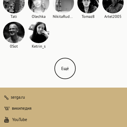
Tati
Olechka
NikitaRudenko
Tomaz8
Artel2005
0Sot
Ketrin_s
Ещё
serga.ru
википедия
YouTube