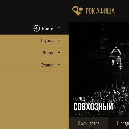
Рок Афиша
Войти
Группа
Город
Страна
Город
Совхозный
0
0
Концертов
Подп