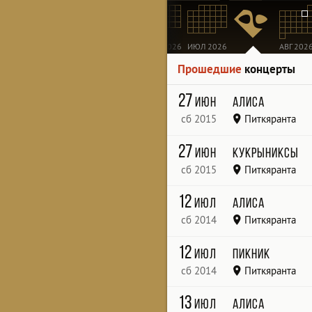
МАР 2026
АПР 2026
МАЙ 2026
ИЮН 2026
ИЮЛ 2026
АВГ 202
Прошедшие
концерты
27
июн
Алиса
сб 2015
Питкяранта
Республика Карелия
27
июн
Кукрыниксы
сб 2015
Питкяранта
12
июл
Алиса
сб 2014
Питкяранта
12
июл
Пикник
сб 2014
Питкяранта
13
июл
Алиса