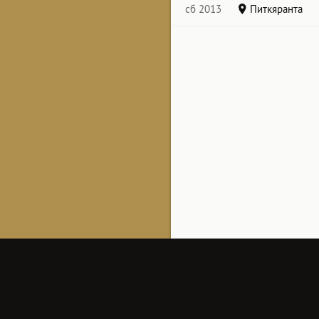
сб 2013
Питкяранта