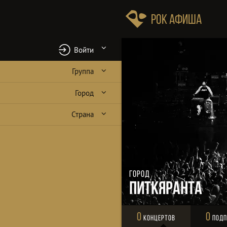
Рок Афиша
Войти
Группа
Город
Страна
Город
Питкяранта
0
0
Концертов
Подп