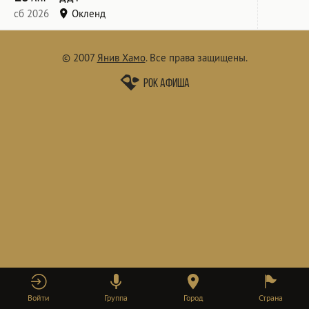
сб 2026
Окленд
SkyCity Theatre -
© 2007
Янив Хамо
.
Все права защищены.
Рок афиша
Войти
Группа
Город
Страна