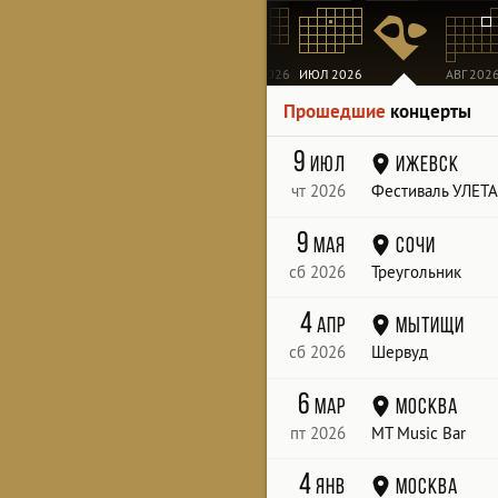
МАР 2026
АПР 2026
МАЙ 2026
ИЮН 2026
ИЮЛ 2026
АВГ 202
Прошедшие
концерты
9
июл
Ижевск
чт 2026
Фестиваль УЛЕТ
9
мая
Сочи
сб 2026
Треугольник
4
апр
Мытищи
сб 2026
Шервуд
6
мар
Москва
пт 2026
МТ Music Bar
4
янв
Москва