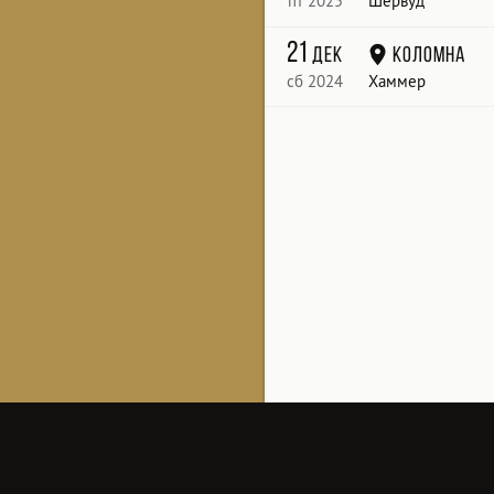
пт 2025
Шервуд
21
дек
Коломна
сб 2024
Хаммер