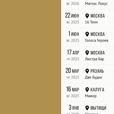
вс 2026
Магнус Локус
22
июн
Москва
вс 2025
16 Тонн
1
июн
Москва
вс 2025
Голоса Героев
17
апр
Москва
чт 2025
Люстра Бар
20
мар
Рязань
чт 2025
Две Будки
16
мар
Калуга
вс 2025
Мажор
3
янв
Мытищи