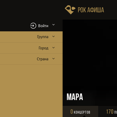
Рок Афиша
Войти
Группа
Город
Страна
Мара
0
170
Концертов
П