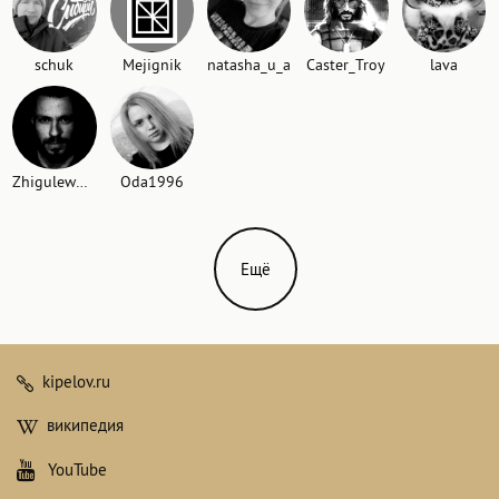
schuk
Mejignik
natasha_u_a
Caster_Troy
lava
Zhigulew444
Oda1996
Ещё
kipelov.ru
википедия
YouTube