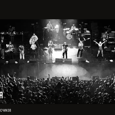
я
исчиков