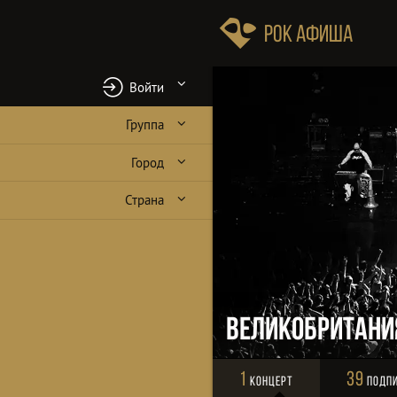
Рок Афиша
Войти
Группа
Город
Страна
Великобритани
1
39
Концерт
Подп