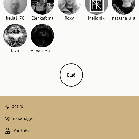
belia1_78
Elenkafoma
Roxy
Mejignik
natasha_u_a
lava
Anna_design
Ещё
ddt.ru
википедия
YouTube