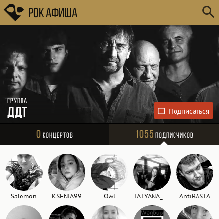
Рок Афиша
Группа
ДДТ
0
1055
Концертов
Подписчиков
Salomon
KSENIA99
Owl
TATYANA_FIRE
AntiBASTA