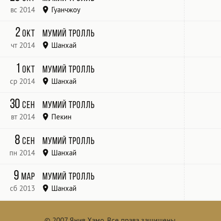
вс 2014
Гуанчжоу
2
окт
Мумий Тролль
чт 2014
Шанхай
1
окт
Мумий Тролль
ср 2014
Шанхай
30
сен
Мумий Тролль
вт 2014
Пекин
8
сен
Мумий Тролль
пн 2014
Шанхай
9
мар
Мумий Тролль
сб 2013
Шанхай
© 2007
Янив Хамо
.
Все права защищены.