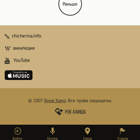
Раньше
chicherina.info
википедия
YouTube
© 2007
Янив Хамо
.
Все права защищены.
Рок афиша
Войти
Группа
Город
Страна