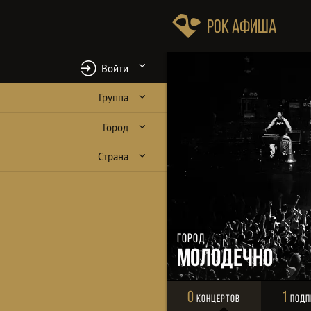
Рок Афиша
Войти
Группа
Город
Страна
Город
Молодечно
0
1
Концертов
Подп