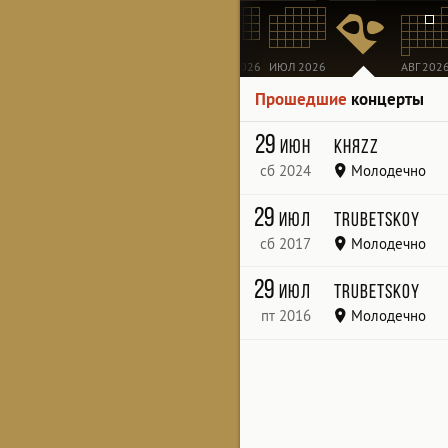
МАР 2026
АПР 2026
МАЙ 2026
ИЮН 2026
ИЮЛ 2026
АВГ 202
Прошедшие
концерты
29
июн
КняZz
сб 2024
Молодечно
Летний амфитеатр
29
июл
Trubetskoy
сб 2017
Молодечно
29
июл
Trubetskoy
пт 2016
Молодечно