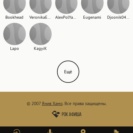
Bookhead
VeronikaErevan
AlexPolYakoV
Eugenami
Djoonik0409
Lapo
KagyiK
Ещё
© 2007
Янив Хамо
.
Все права защищены.
Рок афиша