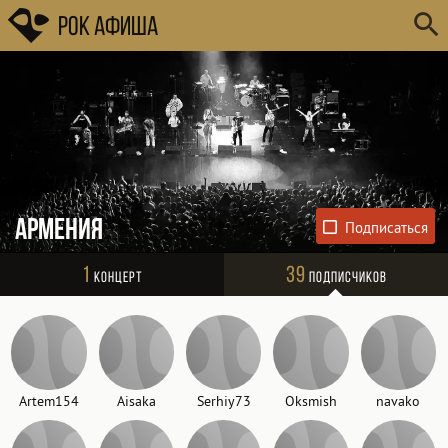
Рок Афиша
Армения
1
39
Концерт
Подписчиков
Artem154
Aisaka
Serhiy73
Oksmish
navako