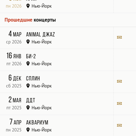
пн 2026
Нью-Йорк
Oceana Theater
Прошедшие
концерты
4
мар
Animal ДжаZ
ср 2026
Нью-Йорк
SKY WISE
Билет
16
янв
Би-2
пт 2026
Нью-Йорк
Terminal 5
6
дек
Сплин
сб 2025
Нью-Йорк
Melrose Ballroom
Билет
2
мая
ДДТ
пт 2025
Нью-Йорк
The Theater at Madison Square Garden -
Билет
7
апр
Аквариум
пн 2025
Нью-Йорк