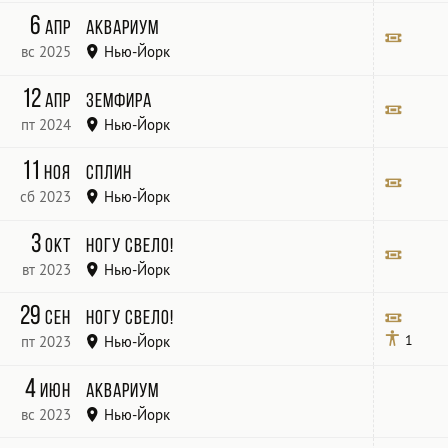
The Cutting Room
Билет
6
апр
Аквариум
вс 2025
Нью-Йорк
Sony Hall
Билет
12
апр
Земфира
пт 2024
Нью-Йорк
The Theaterat Madison Square Garden
Билет
11
ноя
Сплин
сб 2023
Нью-Йорк
Melrose Ballroom
Билет
3
окт
Ногу свело!
вт 2023
Нью-Йорк
The Cutting Room 44 E 32nd St
Билет
29
сен
Ногу свело!
1
пт 2023
Нью-Йорк
The Cutting Room 44 E 32nd St
Билет
4
июн
Аквариум
вс 2023
Нью-Йорк