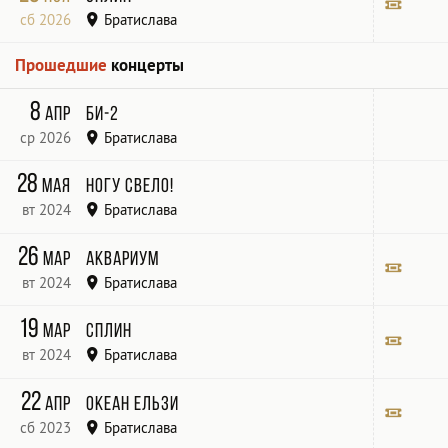
сб 2026
Братислава
MMC
Билет
Прошедшие
концерты
8
апр
Би-2
ср 2026
Братислава
Majestic Music Club
28
мая
Ногу свело!
вт 2024
Братислава
Majestic Music Club
26
мар
Аквариум
вт 2024
Братислава
Majestic Music Club
Билет
19
мар
Сплин
вт 2024
Братислава
Edison Park
Билет
22
апр
Океан Ельзи
сб 2023
Братислава