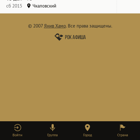
сб 2015
Чкаловский
© 2007
Янив Хамо
.
Все права защищены.
Рок афиша
Войти
Группа
Город
Страна