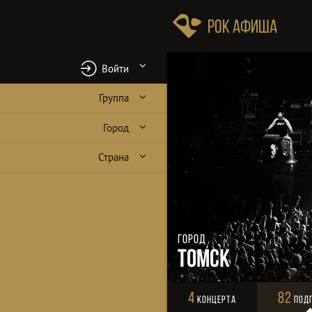
Рок Афиша
Войти
Группа
Город
Страна
Город
Томск
4
82
Концерта
Под