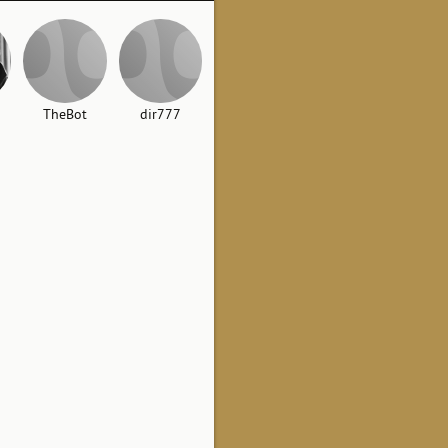
TheBot
dir777