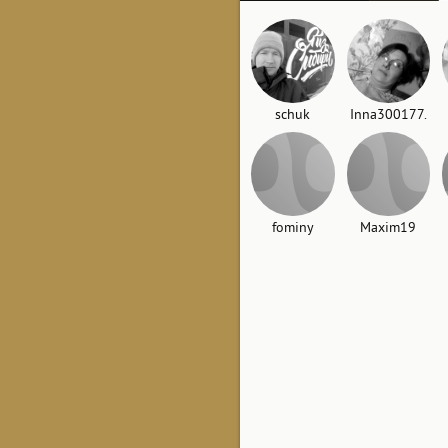
schuk
Inna300177.
fominy
Maxim19