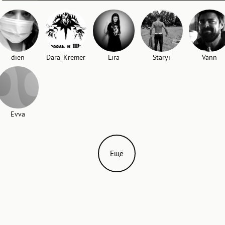
dien
Dara_Kremer
Lira
Staryi
Vann
Evva
Ещё