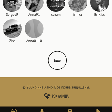
SergeyR
Anna91
sezam
irinka
BriKiss
Ziss
Anna0110
Ещё
© 2007
Янив Хамо
.
Все права защищены.
Рок афиша