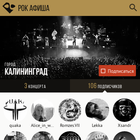
Рок Афиша
Город
Калининград
3
106
Концерта
Подписчиков
quaka
Alice_in_wonderland
Romzes.VII
Lekka
Xsandr