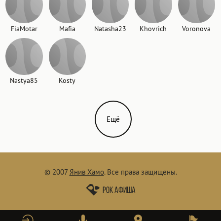
FiaMotar
Mafia
Natasha23
Khovrich
Voronova
Nastya85
Kosty
Ещё
© 2007
Янив Хамо
.
Все права защищены.
Рок афиша