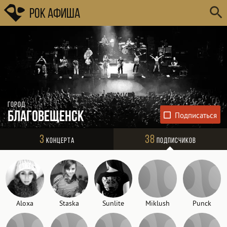
Рок Афиша
Город
Благовещенск
3
38
Концерта
Подписчиков
Aloxa
Staska
Sunlite
Miklush
Punck