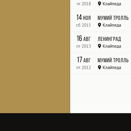
чт 2018
Клайпеда
Švyturio arena
14
ноя
Мумий Тролль
сб 2015
Клайпеда
Svyturio Arena
16
авг
Ленинград
пт 2013
Клайпеда
17
авг
Мумий Тролль
пт 2012
Клайпеда