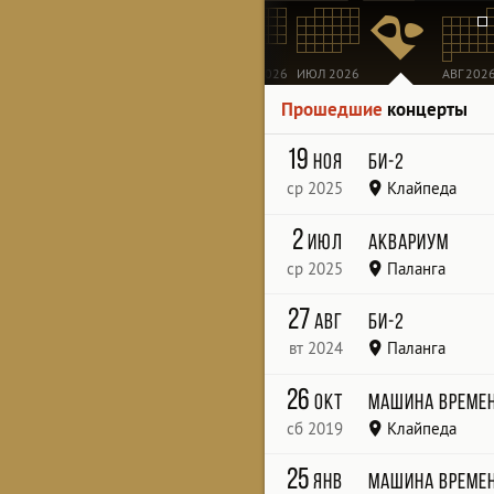
МАР 2026
АПР 2026
МАЙ 2026
ИЮН 2026
ИЮЛ 2026
АВГ 202
Прошедшие
концерты
19
ноя
Би-2
ср 2025
Клайпеда
Švyturio Arena
2
июл
Аквариум
ср 2025
Паланга
Palangos koncertų salė
27
авг
Би-2
вт 2024
Паланга
Palanga Concert Hall
26
окт
Машина време
сб 2019
Клайпеда
Švyturio arena
25
янв
Машина време