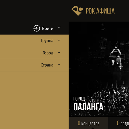
Рок Афиша
Войти
Группа
Город
Страна
Город
Паланга
0
0
Концертов
Подп