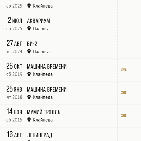
ср 2025
Клайпеда
Švyturio Arena
2
июл
Аквариум
ср 2025
Паланга
Palangos koncertų salė
27
авг
Би-2
вт 2024
Паланга
Palanga Concert Hall
26
окт
Машина времени
сб 2019
Клайпеда
Švyturio arena
Билет
25
янв
Машина времени
чт 2018
Клайпеда
Švyturio arena
Билет
14
ноя
Мумий Тролль
сб 2015
Клайпеда
Svyturio Arena
Билет
16
авг
Ленинград