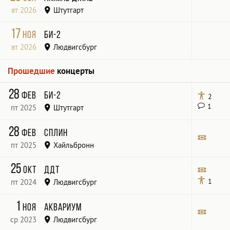
вт 2026
Штутгарт
Theater am Olgaeck
17
ноя
Би-2
вт 2026
Людвигсбург
MHP Arena
Прошедшие
концерты
28
фев
Би-2
2
1
пт 2025
Штутгарт
MHP Arena Ludwigsburg
28
фев
Сплин
пт 2025
Хайльбронн
Konzert und Kongresszentrum Harmonie
Билет
25
окт
ДДТ
1
пт 2024
Людвигсбург
MHP-Arena Schwieberdinger Str. 30, 71636
Билет
1
ноя
Аквариум
Ludwigsburg
ср 2023
Людвигсбург