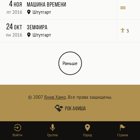
клуб «LKA-Longhorn»
4
ноя
Машина времени
пт 2016
Штутгарт
Liederhalle, Mozart-Saal
Билет
24
окт
Земфира
3
пн 2016
Штутгарт
Раньше
© 2007
Янив Хамо
.
Все права защищены.
Рок афиша
Войти
Группа
Город
Страна