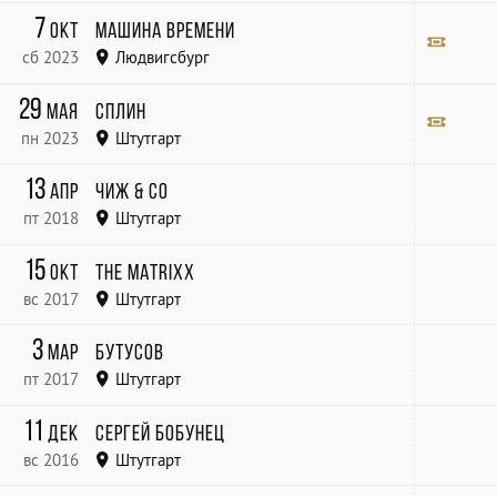
Scala
Билет
7
окт
Машина времени
сб 2023
Людвигсбург
Forum am Schlosspark / Bürgersaal
Билет
29
мая
Сплин
пн 2023
Штутгарт
Winzermann
Билет
13
апр
Чиж & Co
пт 2018
Штутгарт
Kulturhaus Arena
15
окт
The MATRIXX
вс 2017
Штутгарт
Club «LKA-Longhorn», начало в 19:00 Билеты
3
мар
Бутусов
пт 2017
Штутгарт
Kulturhaus Arena
11
дек
Сергей Бобунец
вс 2016
Штутгарт