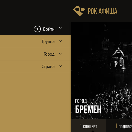
Рок Афиша
Войти
Группа
Город
Страна
Город
Бремен
1
1
Концерт
Подпис