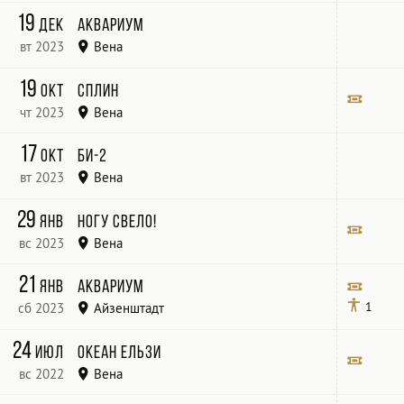
GASOMETER -
Билет
19
дек
Аквариум
вт 2023
Вена
Gasometer
19
окт
Сплин
чт 2023
Вена
SIMM City
Билет
17
окт
Би-2
вт 2023
Вена
Bank Austria Halle
29
янв
Ногу свело!
вс 2023
Вена
Szene Wien
Билет
21
янв
Аквариум
1
сб 2023
Айзенштадт
Esterhazy Palace
Билет
24
июл
Океан Ельзи
вс 2022
Вена