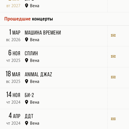
вт 2027
Вена
Gasometer
Прошедшие
концерты
1
мар
Машина времени
вс 2026
Вена
Билет
6
ноя
Сплин
чт 2025
Вена
SIMM City
Билет
18
мая
Animal ДжаZ
вс 2025
Вена
Replugged
Билет
14
ноя
Би-2
чт 2024
Вена
Gasometer
4
апр
ДДТ
чт 2024
Вена