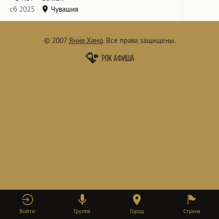
сб 2025
Чувашия
Конные бега
© 2007
Янив Хамо
.
Все права защищены.
Рок афиша
Войти
Группа
Город
Страна