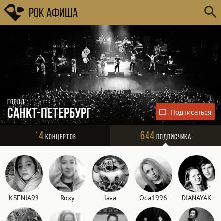
Рок Афиша
Город
Санкт-Петербург
14
644
Концертов
Подписчика
KSENIA99
Roxy
lava
Oda1996
DIANAYAK