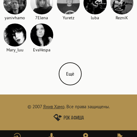
yanivhamo
7Elena
Yuretz
luba
RezniK
Mary_luu
EvaVespa
Ещё
© 2007
Янив Хамо
.
Все права защищены.
Рок афиша