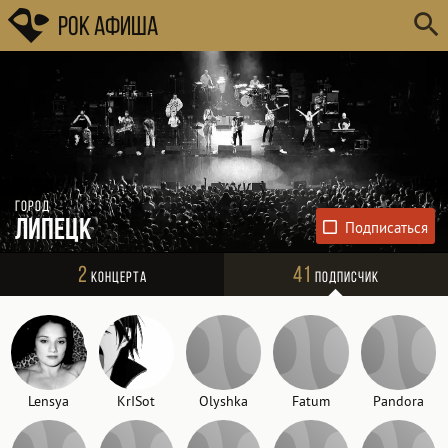
Рок Афиша
Город
Липецк
2
41
Концерта
Подписчик
Lensya
KrISot
Olyshka
Fatum
Pandora