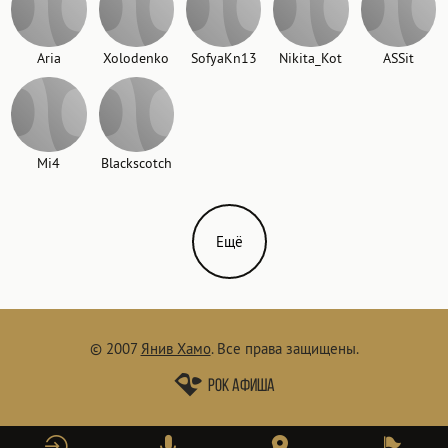
Aria
Xolodenko
SofyaKn13
Nikita_Kot
ASSit
Mi4
Blackscotch
Ещё
© 2007
Янив Хамо
.
Все права защищены.
Рок афиша