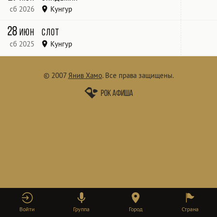
сб 2026
Кунгур
«РокАномалия»
28
июн
Слот
сб 2025
Кунгур
РОК АНОМАЛИЯ
© 2007
Янив Хамо
.
Все права защищены.
Рок афиша
Войти
Группа
Город
Страна